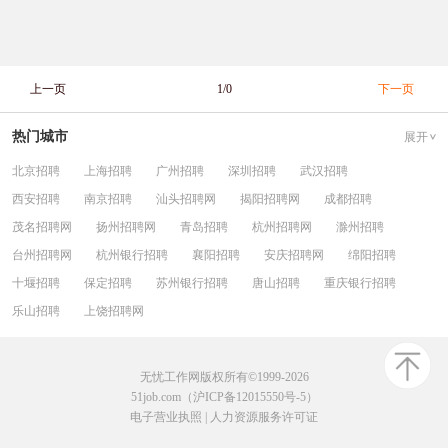
上一页
1/0
下一页
热门城市
展开
北京招聘
上海招聘
广州招聘
深圳招聘
武汉招聘
西安招聘
南京招聘
汕头招聘网
揭阳招聘网
成都招聘
茂名招聘网
扬州招聘网
青岛招聘
杭州招聘网
滁州招聘
台州招聘网
杭州银行招聘
襄阳招聘
安庆招聘网
绵阳招聘
十堰招聘
保定招聘
苏州银行招聘
唐山招聘
重庆银行招聘
乐山招聘
上饶招聘网
无忧工作网版权所有©1999-2026
51job.com（沪ICP备12015550号-5）
电子营业执照
|
人力资源服务许可证