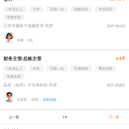
1年及以上
大专
五险一金
绩效奖金
专业培训
带薪年假
江苏华越医疗器械投资 民营
徐州·铜山区
张爽
HR
财务主管/总账主管
6-8千
5年及以上
本科
五险一金
定期体检
餐饮补贴
带薪年假
晶斐（徐州）半导体科技 民营
徐州·鼓楼区
张风风
经理
当前活跃
上一页
1/4
下一页