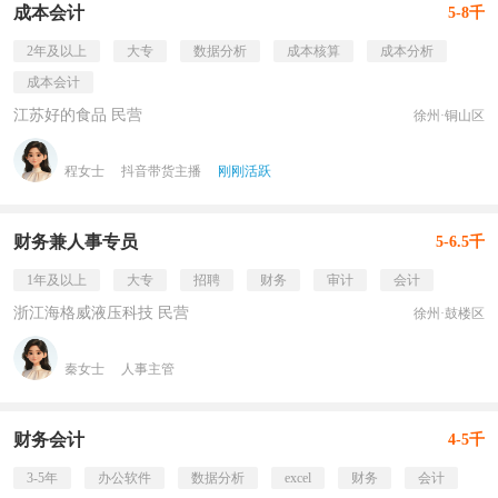
成本会计
5-8千
2年及以上
大专
数据分析
成本核算
成本分析
成本会计
江苏好的食品 民营
徐州·铜山区
程女士
抖音带货主播
刚刚活跃
财务兼人事专员
5-6.5千
1年及以上
大专
招聘
财务
审计
会计
浙江海格威液压科技 民营
徐州·鼓楼区
秦女士
人事主管
财务会计
4-5千
3-5年
办公软件
数据分析
excel
财务
会计