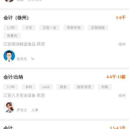
会计（徐州）
5-6千
1-3年
大专
五险一金
带薪年假
定期体检
有餐补
江苏雨润精选食品 民营
徐州
俞先生
hr
会计/出纳
4-6千·13薪
1-3年
本科
excel
财务
财务管理
对账
江苏八方安全设备 民营
徐州
罗女士
人事
会计
3.5-4.5千