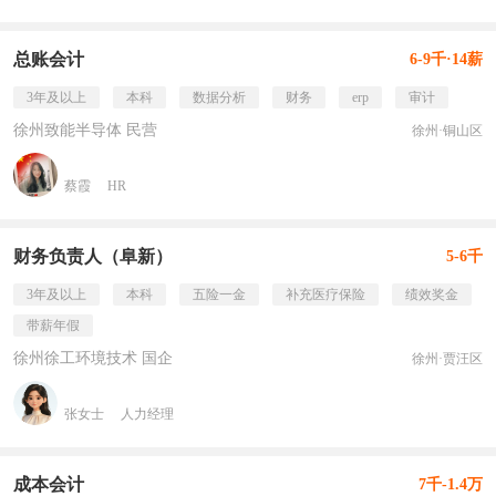
总账会计
6-9千·14薪
3年及以上
本科
数据分析
财务
erp
审计
徐州致能半导体 民营
徐州·铜山区
蔡霞
HR
财务负责人（阜新）
5-6千
3年及以上
本科
五险一金
补充医疗保险
绩效奖金
带薪年假
徐州徐工环境技术 国企
徐州·贾汪区
张女士
人力经理
成本会计
7千-1.4万