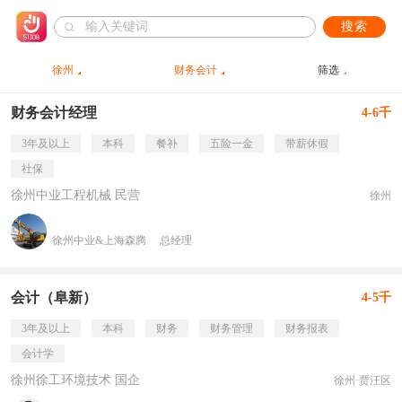
搜索
徐州
财务会计
筛选
财务会计经理
4-6千
3年及以上
本科
餐补
五险一金
带薪休假
社保
徐州中业工程机械 民营
徐州
徐州中业&上海森腾
总经理
会计（阜新）
4-5千
3年及以上
本科
财务
财务管理
财务报表
会计学
徐州徐工环境技术 国企
徐州·贾汪区