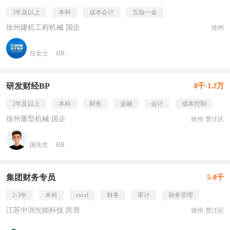
3年及以上
本科
成本会计
五险一金
徐州建机工程机械 国企
徐州
任女士
HR
研发财经BP
8千-1.2万
2年及以上
本科
财务
金融
会计
成本控制
徐州重型机械 国企
徐州·贾汪区
国先生
HR
集团财务专员
5-8千
2-3年
本科
excel
财务
审计
财务管理
江苏中润光能科技 民营
徐州·贾汪区