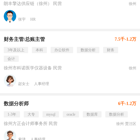
朗丰擎达供应链（徐州） 民营
徐州
张宇
HR
财务主管/总账主管
7.5千-1.2万
3年及以上
本科
办公软件
数据分析
财务
会计
徐州市科诺医学仪器设备 民营
徐州
赵女士
人事经理
数据分析师
6千-1.2万
1-3年
大专
mysql
oracle
数据库
数据分析
徐州方正会计师事务所 民营
徐州·贾汪区
索諓
人事经理