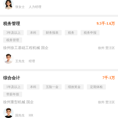
张女士
人力经理
税务管理
9.5千-1.6万
3年及以上
本科
财务报表
税务
税务申报
税务管理
徐州徐工基础工程机械 国企
徐州·贾汪区
王先生
经理
综合会计
7千-1万
1年及以上
本科
五险一金
绩效奖金
定期体检
带薪年假
徐州重型机械 国企
徐州·贾汪区
国先生
HR