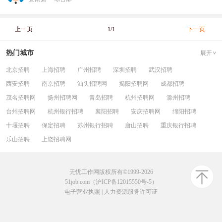
上一页
1/1
下一页
热门城市
展开
北京招聘
上海招聘
广州招聘
深圳招聘
武汉招聘
西安招聘
南京招聘
汕头招聘网
揭阳招聘网
成都招聘
茂名招聘网
扬州招聘网
青岛招聘
杭州招聘网
滁州招聘
台州招聘网
杭州银行招聘
襄阳招聘
安庆招聘网
绵阳招聘
十堰招聘
保定招聘
苏州银行招聘
唐山招聘
重庆银行招聘
乐山招聘
上饶招聘网
无忧工作网版权所有©1999-2026
51job.com（沪ICP备12015550号-5）
电子营业执照
|
人力资源服务许可证