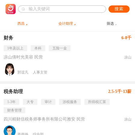
搜索
西昌
会计助理
筛选
财务
6-8千
1年及以上
本科
五险一金
凉山倩时光美容 民营
凉山
郭谊凡
人事主管
税务助理
2.5-5千·13薪
1-3年
大专
审计
涉税服务
所得税汇算
财务管理
四川精财信税务师事务所有限公司雅安 民营
凉山
姜雨扬
综合部