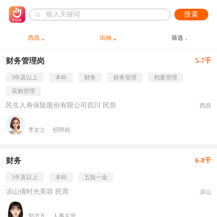
搜索
西昌
出纳
筛选
财务管理岗
5-7千
3年及以上
本科
财务
财务管理
档案管理
采购管理
民生人寿保险股份有限公司四川 民营
西昌
李女士
招聘岗
财务
6-8千
1年及以上
本科
五险一金
凉山倩时光美容 民营
凉山
郭谊凡
人事主管