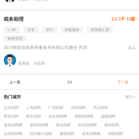
税务助理
2.5-5千·13薪
1-3年
大专
审计
涉税服务
所得税汇算
财务管理
四川精财信税务师事务所有限公司雅安 民营
凉山
姜雨扬
综合部
上一页
1/1
下一页
热门城市
展开
北京招聘
上海招聘
广州招聘
深圳招聘
武汉招聘
西安招聘
南京招聘
汕头招聘网
揭阳招聘网
成都招聘
茂名招聘网
扬州招聘网
青岛招聘
杭州招聘网
滁州招聘
台州招聘网
杭州银行招聘
襄阳招聘
安庆招聘网
绵阳招聘