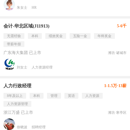
朱女士
HR
会计-华北区域(J11913)
5-6千
无需经验
本科
绩效奖金
五险一金
年终奖金
带薪年假
广东海大集团 已上市
潍坊·诸城市
刘女士
人力资源经理
人力行政经理
1-1.5万·13薪
8年及以上
本科
管理
英语
人力资源
人力资源管理
浙江万盛 已上市
潍坊·寒亭区
徐晓波
招聘经理