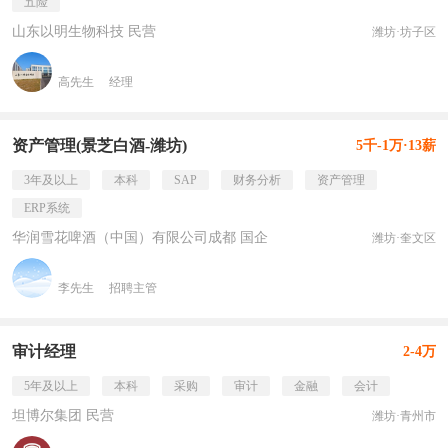
五险
山东以明生物科技 民营
潍坊·坊子区
高先生
经理
资产管理(景芝白酒-潍坊)
5千-1万·13薪
3年及以上
本科
SAP
财务分析
资产管理
ERP系统
华润雪花啤酒（中国）有限公司成都 国企
潍坊·奎文区
李先生
招聘主管
审计经理
2-4万
5年及以上
本科
采购
审计
金融
会计
坦博尔集团 民营
潍坊·青州市