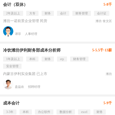
会计（双休）
5-8千
2年及以上
大专
财务
会计
财务管理
会计证
潍坊一诺前景企业管理 民营
潍坊·奎文区
谭菲
人事经理
冷饮潍坊伊利财务部成本分析师
5-5.5千·13薪
1年及以上
本科
财务
erp
财务管理
安全管理
内蒙古伊利实业集团 已上市
潍坊
盘益欢
招聘经理
成本会计
5-9千
3-5年
本科
办公软件
数据分析
excel
财务