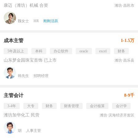
康迈（潍坊）机械 合资
潍坊·昌邑市
魏女士
HR
刚刚活跃
成本主管
1-1.5万
5年及以上
本科
办公软件
oracle
excel
财务
山东梦金园珠宝首饰 已上市
潍坊·昌乐县
韩先生
招聘经理
主管会计
8-9千
3-4年
大专
财务
财务管理
会计核算
会计学
潍坊加华化工 民营
潍坊·滨海经济开发区
胡
人事主管