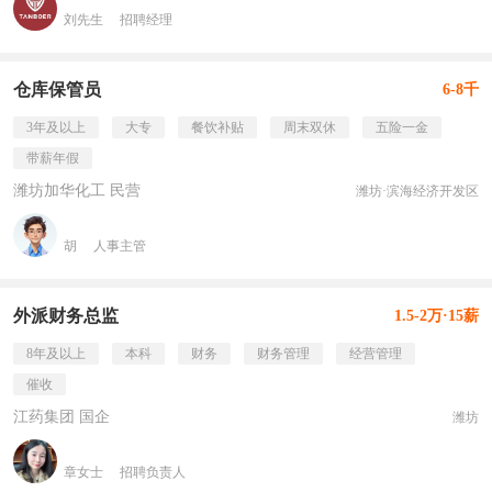
刘先生
招聘经理
仓库保管员
6-8千
3年及以上
大专
餐饮补贴
周末双休
五险一金
带薪年假
潍坊加华化工 民营
潍坊·滨海经济开发区
胡
人事主管
外派财务总监
1.5-2万·15薪
8年及以上
本科
财务
财务管理
经营管理
催收
江药集团 国企
潍坊
章女士
招聘负责人