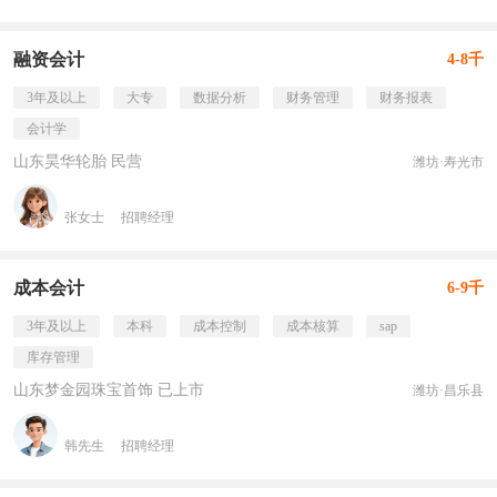
融资会计
4-8千
3年及以上
大专
数据分析
财务管理
财务报表
会计学
山东昊华轮胎 民营
潍坊·寿光市
张女士
招聘经理
成本会计
6-9千
3年及以上
本科
成本控制
成本核算
sap
库存管理
山东梦金园珠宝首饰 已上市
潍坊·昌乐县
韩先生
招聘经理