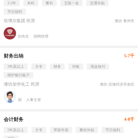
3-5年
本科
餐补
五险一金
交通补贴
节日福利
坦博尔集团 民营
潍坊·青州市
刘先生
招聘经理
财务出纳
5-7千
3年及以上
大专
财务
对账
现金收付
维护银行账户
潍坊加华化工 民营
潍坊·滨海经济开发区
胡
人事主管
会计财务
4-8千
5年及以上
大专
带薪年假
餐饮补贴
节日福利