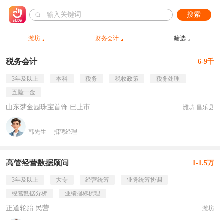
搜索
潍坊
财务会计
筛选
税务会计
6-9千
3年及以上
本科
税务
税收政策
税务处理
五险一金
山东梦金园珠宝首饰 已上市
潍坊·昌乐县
韩先生
招聘经理
高管经营数据顾问
1-1.5万
3年及以上
大专
经营统筹
业务统筹协调
经营数据分析
业绩指标梳理
正道轮胎 民营
潍坊