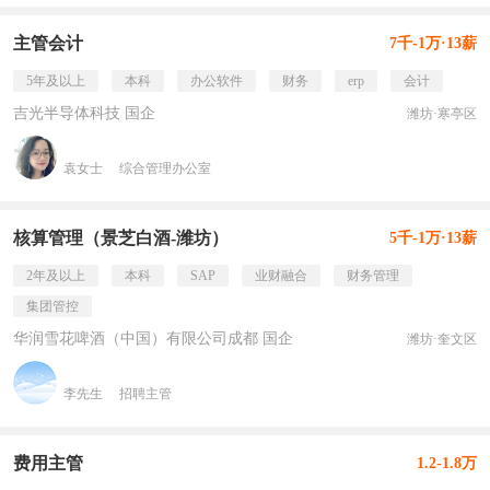
主管会计
7千-1万·13薪
5年及以上
本科
办公软件
财务
erp
会计
吉光半导体科技 国企
潍坊·寒亭区
袁女士
综合管理办公室
核算管理（景芝白酒-潍坊）
5千-1万·13薪
2年及以上
本科
SAP
业财融合
财务管理
集团管控
华润雪花啤酒（中国）有限公司成都 国企
潍坊·奎文区
李先生
招聘主管
费用主管
1.2-1.8万