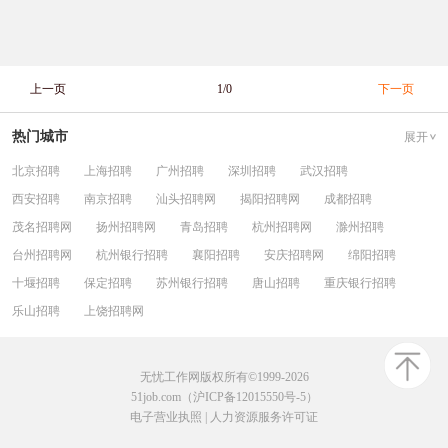
上一页
1/0
下一页
热门城市
展开
北京招聘
上海招聘
广州招聘
深圳招聘
武汉招聘
西安招聘
南京招聘
汕头招聘网
揭阳招聘网
成都招聘
茂名招聘网
扬州招聘网
青岛招聘
杭州招聘网
滁州招聘
台州招聘网
杭州银行招聘
襄阳招聘
安庆招聘网
绵阳招聘
十堰招聘
保定招聘
苏州银行招聘
唐山招聘
重庆银行招聘
乐山招聘
上饶招聘网
无忧工作网版权所有©1999-2026
51job.com（沪ICP备12015550号-5）
电子营业执照
|
人力资源服务许可证