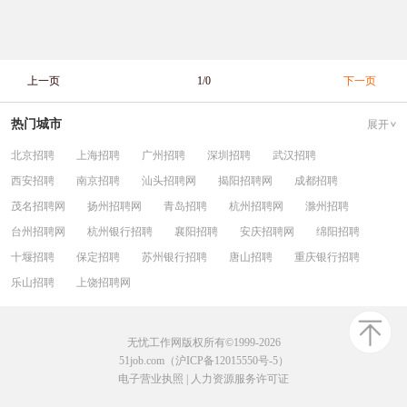
上一页
1/0
下一页
热门城市
展开
北京招聘
上海招聘
广州招聘
深圳招聘
武汉招聘
西安招聘
南京招聘
汕头招聘网
揭阳招聘网
成都招聘
茂名招聘网
扬州招聘网
青岛招聘
杭州招聘网
滁州招聘
台州招聘网
杭州银行招聘
襄阳招聘
安庆招聘网
绵阳招聘
十堰招聘
保定招聘
苏州银行招聘
唐山招聘
重庆银行招聘
乐山招聘
上饶招聘网
无忧工作网版权所有©1999-2026
51job.com（沪ICP备12015550号-5）
电子营业执照
|
人力资源服务许可证