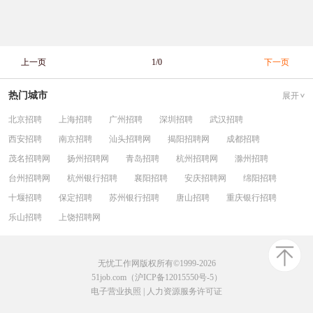
上一页
1/0
下一页
热门城市
展开
北京招聘
上海招聘
广州招聘
深圳招聘
武汉招聘
西安招聘
南京招聘
汕头招聘网
揭阳招聘网
成都招聘
茂名招聘网
扬州招聘网
青岛招聘
杭州招聘网
滁州招聘
台州招聘网
杭州银行招聘
襄阳招聘
安庆招聘网
绵阳招聘
十堰招聘
保定招聘
苏州银行招聘
唐山招聘
重庆银行招聘
乐山招聘
上饶招聘网
无忧工作网版权所有©1999-2026
51job.com（沪ICP备12015550号-5）
电子营业执照
|
人力资源服务许可证