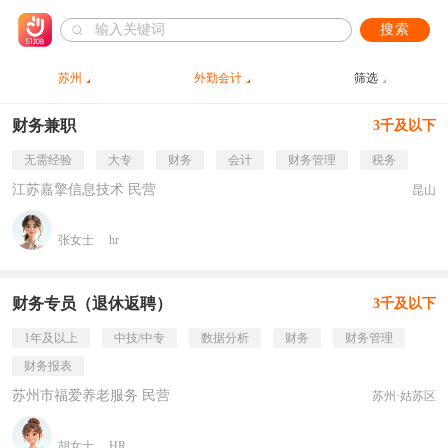
搜索
苏州
外勤会计
筛选
财务兼职
3千及以下
无需经验
大专
财务
会计
财务管理
税务
江苏嘉擎信息技术 民营
昆山
张女士
hr
财务专员（退休返聘）
3千及以下
1年及以上
中技/中专
数据分析
财务
财务管理
财务报表
苏州市福爱养老服务 民营
苏州·姑苏区
胡女士
HR