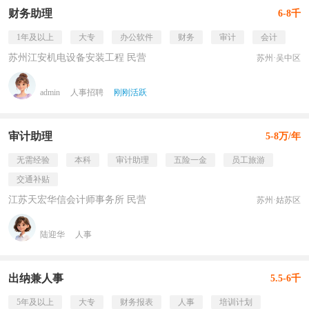
财务助理
6-8千
1年及以上
大专
办公软件
财务
审计
会计
苏州江安机电设备安装工程 民营
苏州·吴中区
admin
人事招聘
刚刚活跃
审计助理
5-8万/年
无需经验
本科
审计助理
五险一金
员工旅游
交通补贴
江苏天宏华信会计师事务所 民营
苏州·姑苏区
陆迎华
人事
出纳兼人事
5.5-6千
5年及以上
大专
财务报表
人事
培训计划