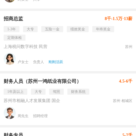
招商总监
8千-1.5万·13薪
1-3年
大专
五险一金
绩效奖金
年终奖金
定期体检
上海税问数字科技 民营
苏州
卢女士
负责人
刚刚活跃
财务人员（苏州一鸿纸业有限公司）
4.5-6千
1年及以上
大专
驾照
财务系统
苏州市相融人才发展集团 国企
苏州·相城区
周先生
招聘经理
财务专员
5-7千