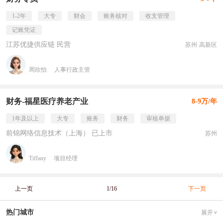
1-2年
大专
财会
账务核对
收支管理
记账凭证
江苏优捷供应链 民营
苏州·高新区
周欣怡
人事行政主管
财务-福星医疗养老产业
8-9万/年
1年及以上
大专
账务
财务
审核单据
前锦网络信息技术（上海） 已上市
苏州
Tiffany
项目经理
上一页
1/16
下一页
热门城市
展开