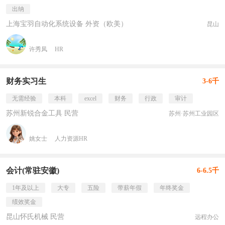
出纳
上海宝羽自动化系统设备 外资（欧美）
昆山
许秀凤
HR
财务实习生
3-6千
无需经验
本科
excel
财务
行政
审计
苏州新锐合金工具 民营
苏州·苏州工业园区
姚女士
人力资源HR
会计(常驻安徽)
6-6.5千
1年及以上
大专
五险
带薪年假
年终奖金
绩效奖金
昆山怀氏机械 民营
远程办公