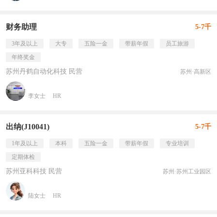
财务助理
5-7千
3年及以上
大专
五险一金
带薪年假
员工旅游
年终奖金
苏州丹鹤自动化科技 民营
苏州·高新区
李女士
HR
出纳(J10041)
5-7千
1年及以上
本科
五险一金
带薪年假
专业培训
定期体检
苏州亚科科技 民营
苏州·苏州工业园区
陆女士
HR