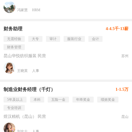
冯家慧
HRM
财务助理
4-4.5千·13薪
无需经验
大专
审计
服装行业
会计
财务管理
昆山华悦纺织服装 民营
苏州
王晓英
人事
制造业财务经理（千灯）
1-1.5万
5年及以上
本科
五险一金
年终奖金
绩效奖金
专业培训
煜汉精机（昆山） 民营
昆山
刘女士
人事