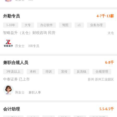
外勤专员
4-7千·13薪
1-10年
大专
办公软件
驾照
c1
业务办理
智略益升（太仓）财税咨询 民营
太仓
乔女士
HR专员
兼职合规人员
6-8千
3年及以上
本科
培训
宣传
反洗钱
合规管理
中泰证券 已上市
苏州·苏州工业园区
荆女士
兼职人事
会计助理
5.5-6.5千