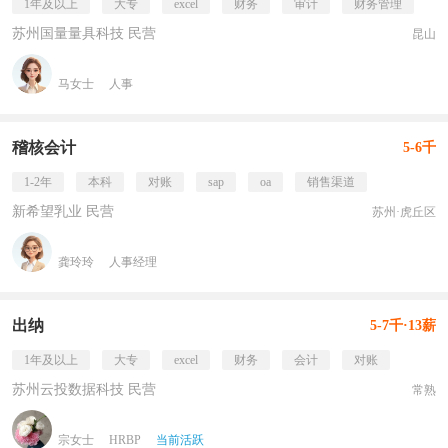
1年及以上
大专
excel
财务
审计
财务管理
苏州国量量具科技 民营
昆山
马女士
人事
稽核会计
5-6千
1-2年
本科
对账
sap
oa
销售渠道
新希望乳业 民营
苏州·虎丘区
龚玲玲
人事经理
出纳
5-7千·13薪
1年及以上
大专
excel
财务
会计
对账
苏州云投数据科技 民营
常熟
宗女士
HRBP
当前活跃