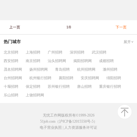
上一页
1/0
下一页
热门城市
展开
北京招聘
上海招聘
广州招聘
深圳招聘
武汉招聘
西安招聘
南京招聘
汕头招聘网
揭阳招聘网
成都招聘
茂名招聘网
扬州招聘网
青岛招聘
杭州招聘网
滁州招聘
台州招聘网
杭州银行招聘
襄阳招聘
安庆招聘网
绵阳招聘
十堰招聘
保定招聘
苏州银行招聘
唐山招聘
重庆银行招聘
乐山招聘
上饶招聘网
无忧工作网版权所有©1999-2026
51job.com（沪ICP备12015550号-5）
电子营业执照
|
人力资源服务许可证