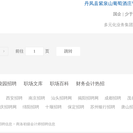
丹凤县紫泉山葡萄酒庄
国企 | 少于
多元化业务集团
前往
页
跳转
校园招聘
职场文库
职场百科
财务会计热招
西安招聘
南京招聘
汕头招聘网
揭阳招聘网
成都招聘
茂
庆招聘网
绵阳招聘
十堰招聘
保定招聘
苏州银行招聘
唐山
招聘信息
>
商洛初级会计师招聘信息