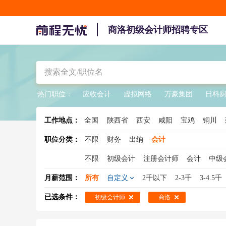
商洛初级会计师招聘专区
热门职位：
应收会计
虚拟网络
万豪集团
日料
工作地点：
全国
陕西省
西安
咸阳
宝鸡
铜川
职位分类：
不限
财务
出纳
会计
不限
初级会计
注册会计师
会计
中级
管理会计师
总账会计
中级财务会计
会
月薪范围：
所有
自定义
2千以下
2-3千
3-4.5千
已选条件：
初级会计师
商洛