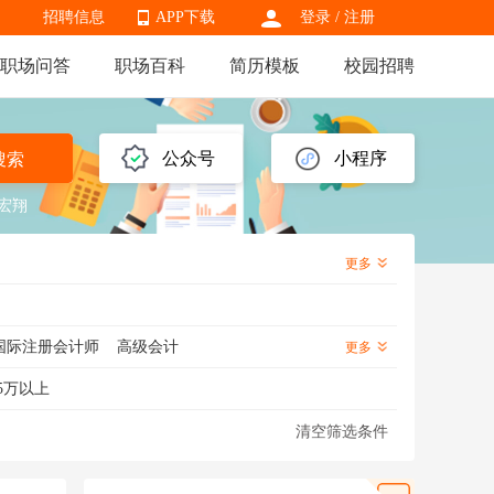
招聘信息
APP下载
登录
/
注册
职场问答
职场百科
简历模板
校园招聘
APP下载
公众号
小程序
搜索
宏翔
更多
国际注册会计师
高级会计
更多
会计
结算会计
会计实习生
5万以上
清空筛选条件