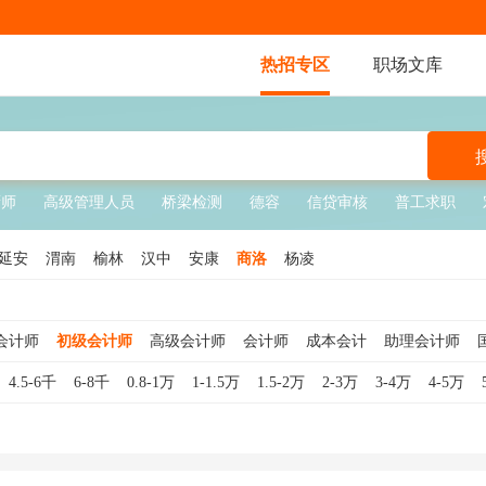
热招专区
职场文库
厨师
高级管理人员
桥梁检测
德容
信贷审核
普工求职
延安
渭南
榆林
汉中
安康
商洛
杨凌
会计师
初级会计师
高级会计师
会计师
成本会计
助理会计师
计助理
外勤会计
内账会计
会计主管
基金会计
建筑会计
法务
4.5-6千
6-8千
0.8-1万
1-1.5万
1.5-2万
2-3万
3-4万
4-5万