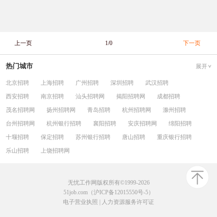
上一页
1/0
下一页
热门城市
展开
北京招聘
上海招聘
广州招聘
深圳招聘
武汉招聘
西安招聘
南京招聘
汕头招聘网
揭阳招聘网
成都招聘
茂名招聘网
扬州招聘网
青岛招聘
杭州招聘网
滁州招聘
台州招聘网
杭州银行招聘
襄阳招聘
安庆招聘网
绵阳招聘
十堰招聘
保定招聘
苏州银行招聘
唐山招聘
重庆银行招聘
乐山招聘
上饶招聘网
无忧工作网版权所有©1999-2026
51job.com（沪ICP备12015550号-5）
电子营业执照
|
人力资源服务许可证