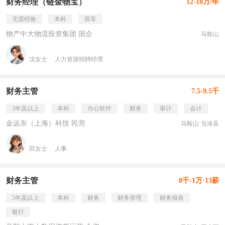
财务经理（链金物宝）
12-18万/年
无需经验
本科
班车
物产中大物流投资集团 国企
马鞍山
沈女士
人力资源招聘经理
财务主管
7.5-9.5千
3年及以上
本科
办公软件
财务
审计
会计
金远东（上海）科技 民营
马鞍山·当涂县
田女士
人事
财务主管
8千-1万·13薪
5年及以上
本科
财务
财务管理
财务报表
银行