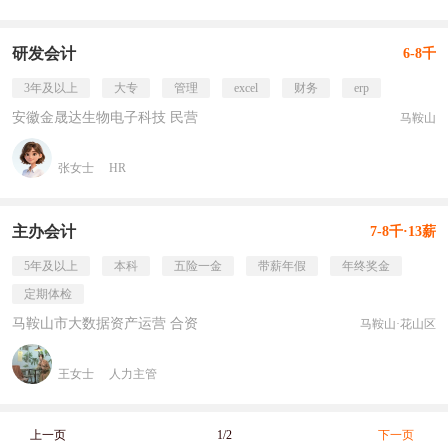
研发会计
6-8千
3年及以上
大专
管理
excel
财务
erp
安徽金晟达生物电子科技 民营
马鞍山
张女士
HR
主办会计
7-8千·13薪
5年及以上
本科
五险一金
带薪年假
年终奖金
定期体检
马鞍山市大数据资产运营 合资
马鞍山·花山区
王女士
人力主管
上一页
1/2
下一页