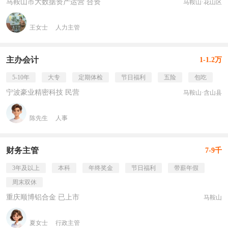
马鞍山市大数据资产运营 合资
马鞍山·花山区
王女士
人力主管
主办会计
1-1.2万
5-10年
大专
定期体检
节日福利
五险
包吃
宁波豪业精密科技 民营
马鞍山·含山县
陈先生
人事
财务主管
7-9千
3年及以上
本科
年终奖金
节日福利
带薪年假
周末双休
重庆顺博铝合金 已上市
马鞍山
夏女士
行政主管