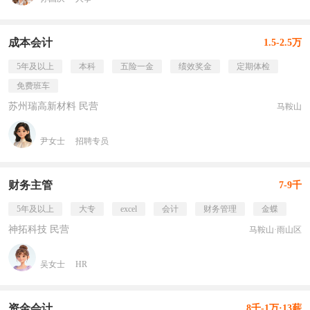
成本会计
1.5-2.5万
5年及以上
本科
五险一金
绩效奖金
定期体检
免费班车
苏州瑞高新材料 民营
马鞍山
尹女士
招聘专员
财务主管
7-9千
5年及以上
大专
excel
会计
财务管理
金蝶
神拓科技 民营
马鞍山·雨山区
吴女士
HR
资金会计
8千-1万·13薪