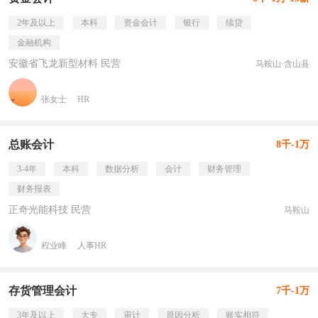
2年及以上
本科
资金会计
银行
续贷
金融机构
安徽省飞龙新型材料 民营
马鞍山·含山县
张女士
HR
总账会计
8千-1万
3-4年
本科
数据分析
会计
财务管理
财务报表
正奇光能科技 民营
马鞍山
程业峰
人事HR
存货管理会计
7千-1万
3年及以上
大专
审计
原因分析
账实相符