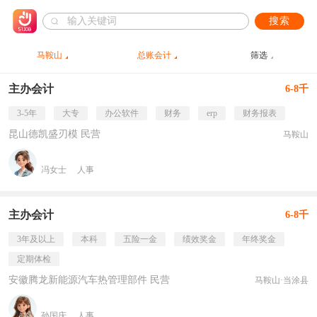
搜索
马鞍山
总账会计
筛选
主办会计
6-8千
3-5年
大专
办公软件
财务
erp
财务报表
昆山德凯盛刃模 民营
马鞍山
冯女士
人事
主办会计
6-8千
3年及以上
本科
五险一金
绩效奖金
年终奖金
定期体检
安徽腾龙新能源汽车热管理部件 民营
马鞍山·当涂县
孙国庆
人事