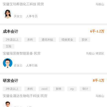
安徽艾珀希德化工科技 民营
马鞍山
庆女士
人事专员
成本会计
6千-1.2万
2年及以上
本科
通讯补贴
绩效奖金
双休
五险
安徽瑞景衡智能装备 民营
马鞍山·博望区
史女士
人事行政
研发会计
8千-1万
3年及以上
本科
excel
财务
erp
审计
安徽金晟达生物电子科技 民营
马鞍山