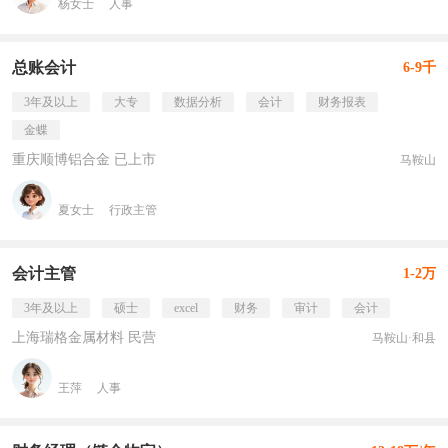
杨女士
人事
总账会计
6-9千
3年及以上
大专
数据分析
会计
财务报表
金蝶
重庆顺博铝合金 已上市
马鞍山
夏女士
行政主管
会计主管
1-2万
3年及以上
硕士
excel
财务
审计
会计
上海瑞格金属材料 民营
马鞍山·和县
王萍
人事