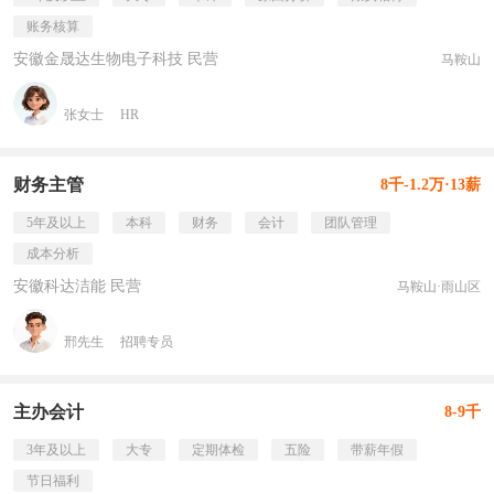
账务核算
安徽金晟达生物电子科技 民营
马鞍山
张女士
HR
财务主管
8千-1.2万·13薪
5年及以上
本科
财务
会计
团队管理
成本分析
安徽科达洁能 民营
马鞍山·雨山区
邢先生
招聘专员
主办会计
8-9千
3年及以上
大专
定期体检
五险
带薪年假
节日福利