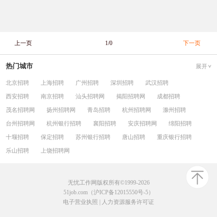
上一页
1/0
下一页
热门城市
展开
北京招聘
上海招聘
广州招聘
深圳招聘
武汉招聘
西安招聘
南京招聘
汕头招聘网
揭阳招聘网
成都招聘
茂名招聘网
扬州招聘网
青岛招聘
杭州招聘网
滁州招聘
台州招聘网
杭州银行招聘
襄阳招聘
安庆招聘网
绵阳招聘
十堰招聘
保定招聘
苏州银行招聘
唐山招聘
重庆银行招聘
乐山招聘
上饶招聘网
无忧工作网版权所有©1999-2026
51job.com（沪ICP备12015550号-5）
电子营业执照
|
人力资源服务许可证