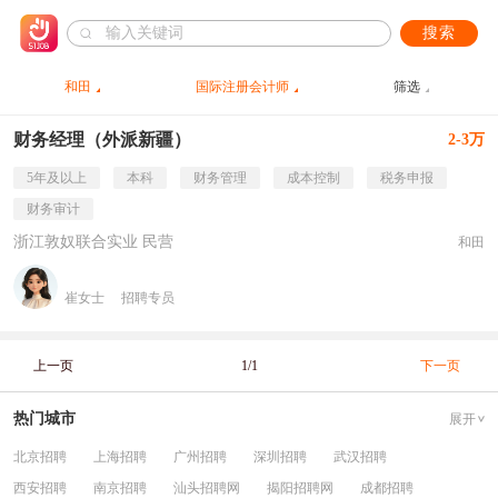
搜索
和田
国际注册会计师
筛选
财务经理（外派新疆）
2-3万
5年及以上
本科
财务管理
成本控制
税务申报
财务审计
浙江敦奴联合实业 民营
和田
崔女士
招聘专员
上一页
1/1
下一页
热门城市
展开
北京招聘
上海招聘
广州招聘
深圳招聘
武汉招聘
西安招聘
南京招聘
汕头招聘网
揭阳招聘网
成都招聘