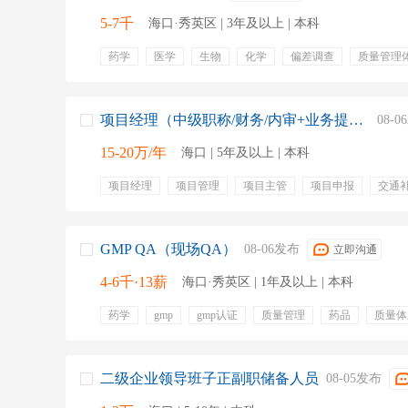
5-7千
海口·秀英区 | 3年及以上 | 本科
药学
医学
生物
化学
偏差调查
质量管理
资质审核
执业药师
五险一金
带薪年假
年终
定期体检
零食下午茶
项目经理（中级职称/财务/内审+业务提成）
08-
15-20万/年
海口 | 5年及以上 | 本科
项目经理
项目管理
项目主管
项目申报
交通
专业培训
绩效奖金
弹性工作
GMP QA（现场QA）
08-06发布
立即沟通
4-6千·13薪
海口·秀英区 | 1年及以上 | 本科
药学
gmp
gmp认证
质量管理
药品
质量体
法律法规
取样
环境监测
五险一金
交通补贴
专业培训
绩效奖金
年终奖金
定期体检
二级企业领导班子正副职储备人员
08-05发布