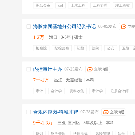
图纸会审
cad
土木工程
工程管理
竣工验收
光伏
资料编制
归档管理
海胶集团基地分公司纪委书记
08-05发布
立即
1-2万
海口 | 3-5年 | 硕士
检察院
纪检监察
纪检
法院
公安
五险一
绩效奖金
带薪年假
节日福利
周末双休
内控审计主办
07-25发布
立即沟通
7千-1万
昌江 | 无需经验 | 本科
审计
会计学
资料收集
审计学
注册会计师
内部审计
造价师
经济责任审计
合规内控岗-科城才智
07-28发布
立即沟通
9千-1.3万
三亚·崖州区 | 3年及以上 | 本科
培训
财务管理
法律法规
风险管理
法学