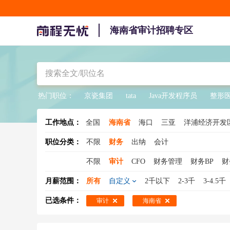
海南省审计招聘专区
热门职位：
京瓷集团
tata
Java开发程序员
整形
工作地点：
全国
海南省
海口
三亚
洋浦经济开发
陵水
职位分类：
不限
财务
出纳
会计
不限
审计
CFO
财务管理
财务BP
财
财务VP
月薪范围：
所有
自定义
2千以下
2-3千
3-4.5千
已选条件：
审计
海南省