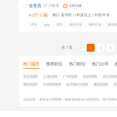
仓管员
07-23发布
立即沟通
4-5千·13薪
海口·龙华区 | 1年及以上 | 中技/中专
药学
gmp
医药
医药行业
制药行业
账实
养护管理
防火防盗
入库验收
共 7 页
1
2
3
热门城市
推荐职位
热门职位
热门公司
北京招聘
上海招聘
广州招聘
深圳招聘
武汉招聘
滁州招聘
台州招聘网
杭州银行招聘
襄阳招聘
安
当前位置：
财务会计招聘网
>
海南省财务会计招聘信息
>
审计招聘