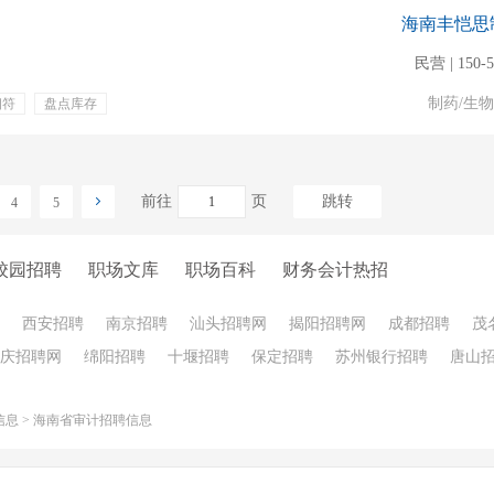
海南丰恺思
民营 | 150-
制药/生
相符
盘点库存
前往
页
跳转
4
5
校园招聘
职场文库
职场百科
财务会计热招
西安招聘
南京招聘
汕头招聘网
揭阳招聘网
成都招聘
茂
庆招聘网
绵阳招聘
十堰招聘
保定招聘
苏州银行招聘
唐山
信息
>
海南省审计招聘信息