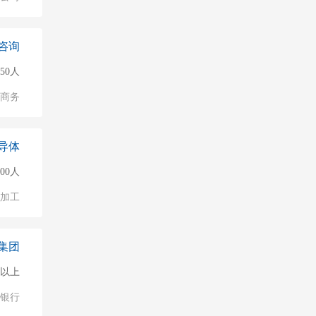
咨询
150人
子商务
导体
500人
加工
集团
0人以上
银行