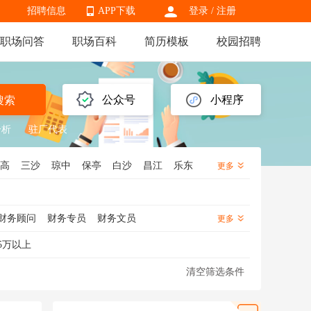
招聘信息
APP下载
登录
/
注册
职场问答
职场百科
简历模板
校园招聘
APP下载
公众号
小程序
搜索
分析
驻厂代表
高
三沙
琼中
保亭
白沙
昌江
乐东
更多
财务顾问
财务专员
财务文员
更多
5万以上
清空筛选条件