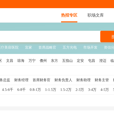
热招专区
职场文库
医疗美容医院
宜家
首席战略官
五方光电
市场开发
资信
区
文昌
琼海
万宁
儋州
东方
五指山
定安
屯昌
澄迈
临
务总监
财务经理
首席财务官
财务负责人
财务助理
财务主管
4.5-6千
6-8千
0.8-1万
1-1.5万
1.5-2万
2-3万
3-4万
4-5万