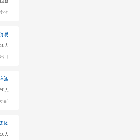
国企
牧/渔
贸易
150人
进出口
啤酒
50人
妆品)
集团
150人