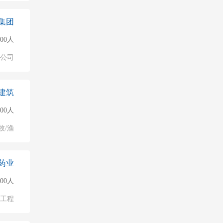
集团
000人
公司
建筑
500人
牧/渔
药业
000人
物工程