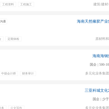
建筑/建材
工程资料
工程施工
海南天然橡胶产业
沟通
原材料和
金
定期体检
海南海钢
国企 | 500-1
多元化业务集团
中级会计师
财务审计
三亚科城文化
国企 | 少于
多元化业务集团
法务
公文写作