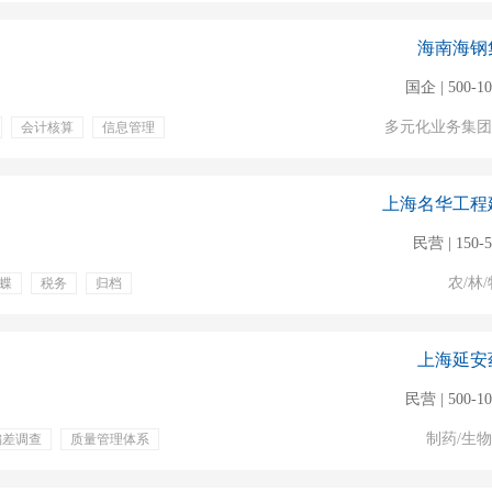
海南海钢
国企 | 500-1
多元化业务集团
会计核算
信息管理
上海名华工程
民营 | 150-
农/林/
蝶
税务
归档
体检
节假日福利
定期团建
上海延安
民营 | 500-1
制药/生
偏差调查
质量管理体系
期体检
员工旅游
培训
培训