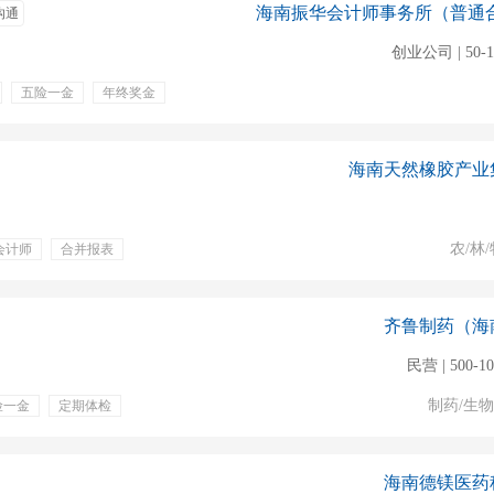
沟通
创业公司 | 50-
五险一金
年终奖金
旅游
节日福利
海南天然橡胶产业
农/林/
会计师
合并报表
体检
绩效奖金
齐鲁制药（海
民营 | 500-1
制药/生
险一金
定期体检
海南德镁医药