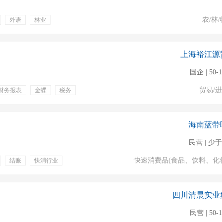
农/林/
外语
林业
上海裕江源
国企 | 50-
贸易/
财务报表
金蝶
税务
双休
海南蓝带
民营 | 少于
快速消费品(食品、饮料、化
结账
快消行业
四川清晨实业
民营 | 50-