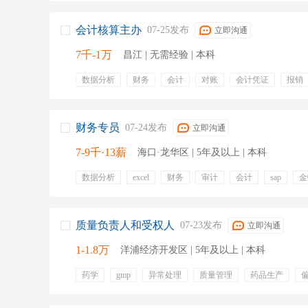
会计核算主办
07-25发布
立即沟通
7千-1万
昌江 | 无需经验 | 本科
数据分析
财务
会计
对账
会计凭证
报销
财会
流程优化
财务专员
07-24发布
立即沟通
7-9千·13薪
海口·龙华区 | 5年及以上 | 本科
数据分析
excel
财务
审计
会计
sap
金
财务软件
五险一金
绩效奖金
带薪年假
定期
做五休二
补充医疗保险
餐饮补贴
通讯补贴
质量负责人和受权人
07-23发布
立即沟通
1-1.8万
洋浦经济开发区 | 5年及以上 | 本科
药学
gmp
异常处理
质量管理
药品生产
稳定性考察
验证方案
药物警戒
五险一金
定
交通补贴
餐饮补贴
年终奖金
绩效奖金
专业