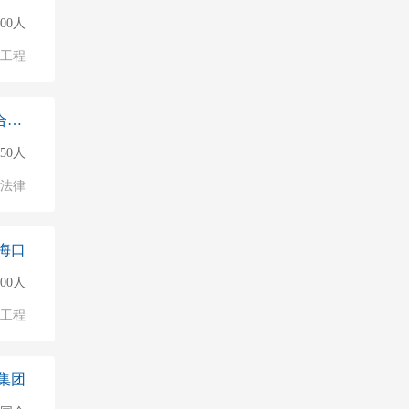
000人
物工程
海南振华会计师事务所（普通合伙）
150人
法律
海口
500人
物工程
集团