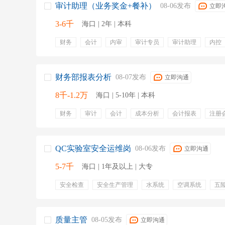
审计助理（业务奖金+餐补）
08-06发布
立即
3-6千
海口 | 2年 | 本科
财务
会计
内审
审计专员
审计助理
内控
绩效奖金
专业培训
餐饮补贴
带薪年假
员工
弹性工作
财务部报表分析
08-07发布
立即沟通
8千-1.2万
海口 | 5-10年 | 本科
财务
审计
会计
成本分析
会计报表
注册
存货盘点
报表分析
信息披露
五险一金
定期
节日福利
周末双休
QC实验室安全运维岗
08-06发布
立即沟通
5-7千
海口 | 1年及以上 | 大专
安全检查
安全生产管理
水系统
空调系统
五
餐饮补贴
节日福利
补充医疗保险
质量主管
08-05发布
立即沟通