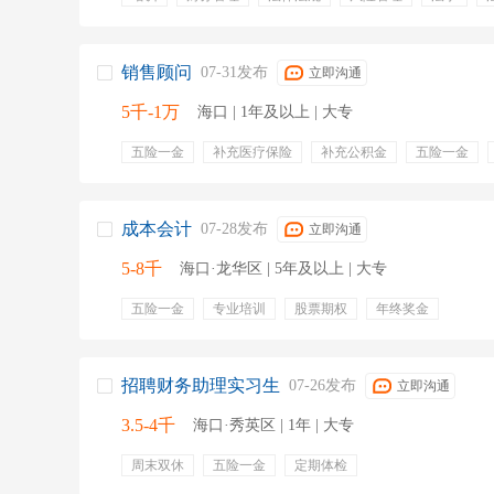
审计学
劳动法
合规管理
销售顾问
07-31发布
立即沟通
5千-1万
海口 | 1年及以上 | 大专
五险一金
补充医疗保险
补充公积金
五险一金
补充公积金
合同签订
开发客户
关系维护
英
项目跟进
公司注册
客户经理
成本会计
07-28发布
立即沟通
5-8千
海口·龙华区 | 5年及以上 | 大专
五险一金
专业培训
股票期权
年终奖金
招聘财务助理实习生
07-26发布
立即沟通
3.5-4千
海口·秀英区 | 1年 | 大专
周末双休
五险一金
定期体检