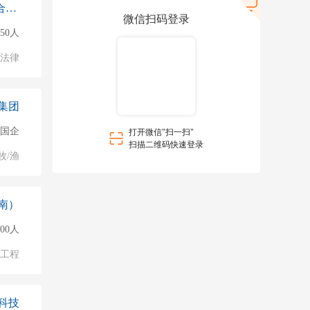
海南振华会计师事务所（普通合伙）
微信扫码登录
150人
法律
集团
国企
打开微信"扫一扫"
扫描二维码快速登录
牧/渔
南）
000人
物工程
科技