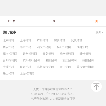
上一页
1/0
下一页
热门城市
展开
北京招聘
上海招聘
广州招聘
深圳招聘
武汉招聘
西安招聘
南京招聘
汕头招聘网
揭阳招聘网
成都招聘
茂名招聘网
扬州招聘网
青岛招聘
杭州招聘网
滁州招聘
台州招聘网
杭州银行招聘
襄阳招聘
安庆招聘网
绵阳招聘
十堰招聘
保定招聘
苏州银行招聘
唐山招聘
重庆银行招聘
乐山招聘
上饶招聘网
无忧工作网版权所有©1999-2026
51job.com（沪ICP备12015550号-5）
电子营业执照
|
人力资源服务许可证