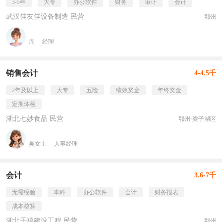
3-5年
大专
办公软件
财务
审计
会计
武汉佳友佳设备制造 民营
鄂州
周
经理
销售会计
4-4.5千
2年及以上
大专
五险
绩效奖金
年终奖金
定期体检
湖北七妙食品 民营
鄂州·梁子湖区
吴女士
人事经理
会计
3.6-7千
无需经验
本科
办公软件
会计
财务报表
成本核算
湖北千禧建设工程 民营
鄂州