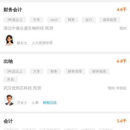
财务会计
4-6千
3年及以上
大专
excel
财务
会计
成本核算
湖北中康众盛生物科技 民营
鄂州
姚女士
人力资源经理
出纳
6-8千
3年及以上
大专
财务
财务管理
财务报表
开具
武汉优炜芯科技 民营
鄂州·华容区
万女士
人事
刚刚活跃
会计
5-6千