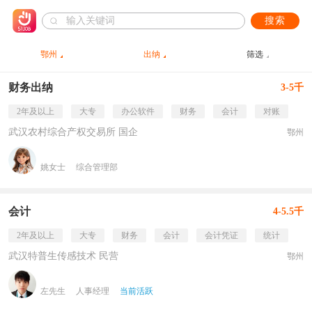
搜索
鄂州
出纳
筛选
财务出纳
3-5千
2年及以上
大专
办公软件
财务
会计
对账
武汉农村综合产权交易所 国企
鄂州
姚女士
综合管理部
会计
4-5.5千
2年及以上
大专
财务
会计
会计凭证
统计
武汉特普生传感技术 民营
鄂州
左先生
人事经理
当前活跃