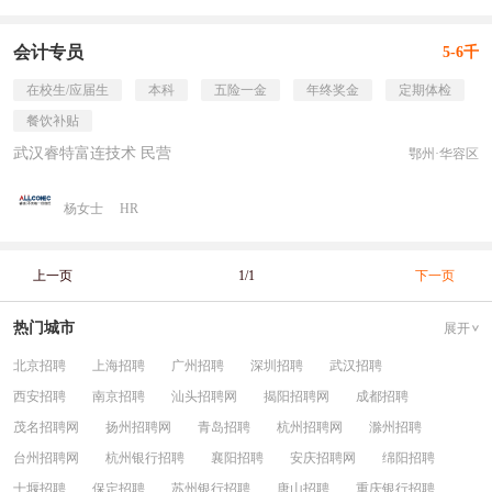
会计专员
5-6千
在校生/应届生
本科
五险一金
年终奖金
定期体检
餐饮补贴
武汉睿特富连技术 民营
鄂州·华容区
杨女士
HR
上一页
1/1
下一页
热门城市
展开
北京招聘
上海招聘
广州招聘
深圳招聘
武汉招聘
西安招聘
南京招聘
汕头招聘网
揭阳招聘网
成都招聘
茂名招聘网
扬州招聘网
青岛招聘
杭州招聘网
滁州招聘
台州招聘网
杭州银行招聘
襄阳招聘
安庆招聘网
绵阳招聘
十堰招聘
保定招聘
苏州银行招聘
唐山招聘
重庆银行招聘