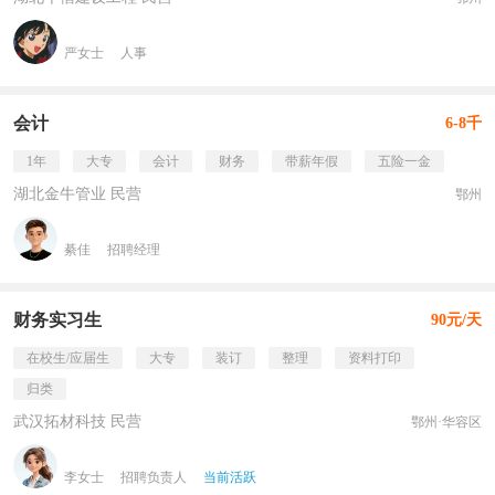
严女士
人事
会计
6-8千
1年
大专
会计
财务
带薪年假
五险一金
湖北金牛管业 民营
鄂州
綦佳
招聘经理
财务实习生
90元/天
在校生/应届生
大专
装订
整理
资料打印
归类
武汉拓材科技 民营
鄂州·华容区
李女士
招聘负责人
当前活跃