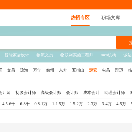
热招专区
职场文库
智能家居设计
物流文员
物联网实施工程师
mcn机构
诚达
区
文昌
琼海
万宁
儋州
东方
五指山
定安
屯昌
澄迈
临
会计师
初级会计师
高级会计师
会计师
成本会计
助理会计师
计助理
外勤会计
内账会计
会计主管
基金会计
建筑会计
法务
4.5-6千
6-8千
0.8-1万
1-1.5万
1.5-2万
2-3万
3-4万
4-5万