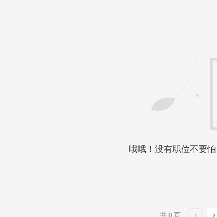
哦哦！没有职位不要怕
共 0 页