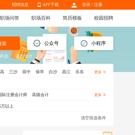
招聘信息
APP下载
登录
/
注册
职场问答
职场百科
简历模板
校园招聘
APP下载
公众号
小程序
搜索
药业
课程设计
图像处理软件
高
三沙
琼中
保亭
白沙
昌江
乐东
更多
国际注册会计师
高级会计
更多
会计
结算会计
会计实习生
5万以上
清空筛选条件