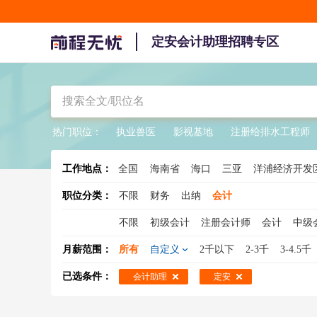
定安会计助理招聘专区
热门职位：
执业兽医
影视基地
注册给排水工程师
工作地点：
全国
海南省
海口
三亚
洋浦经济开发
陵水
职位分类：
不限
财务
出纳
会计
不限
初级会计
注册会计师
会计
中级
管理会计师
总账会计
中级财务会计
会
月薪范围：
所有
自定义
2千以下
2-3千
3-4.5千
已选条件：
会计助理
定安