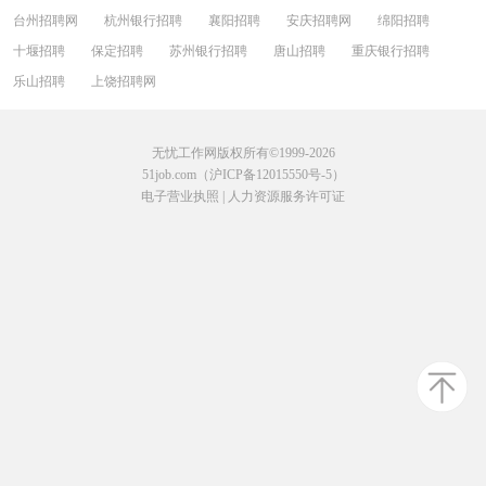
台州招聘网
杭州银行招聘
襄阳招聘
安庆招聘网
绵阳招聘
十堰招聘
保定招聘
苏州银行招聘
唐山招聘
重庆银行招聘
乐山招聘
上饶招聘网
无忧工作网版权所有©1999-2026
51job.com（沪ICP备12015550号-5）
电子营业执照
|
人力资源服务许可证