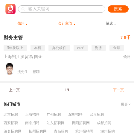
搜索
儋州
会计主管
筛选
财务主管
7-8千
5年及以上
本科
办公软件
excel
财务
金融
上海裕江源贸易 国企
儋州
沈先生
招聘
上一页
1/1
下一页
热门城市
展开
北京招聘
上海招聘
广州招聘
深圳招聘
武汉招聘
西安招聘
南京招聘
汕头招聘网
揭阳招聘网
成都招聘
茂名招聘网
扬州招聘网
青岛招聘
杭州招聘网
滁州招聘