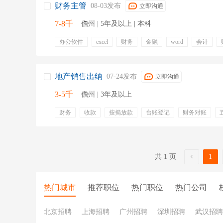
财务主管
08-03发布
立即沟通
7-8千
儋州 | 5年及以上 | 本科
办公软件
excel
财务
金融
word
会计
财务软件
五险一金
专业培训
带薪年假
周末
地产销售出纳
07-24发布
立即沟通
3-5千
儋州 | 3年及以上
财务
收款
按揭放款
台账登记
财务对账
补充公积金
五险一金
补充医疗保险
补充公积金
共 1 页
1
热门城市
推荐职位
热门职位
热门公司
北京招聘
上海招聘
广州招聘
深圳招聘
武汉招聘