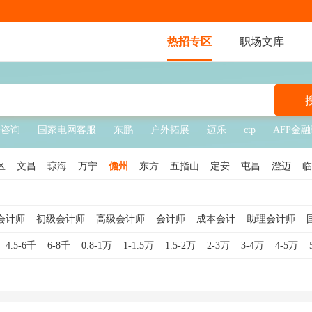
热招专区
职场文库
纷咨询
国家电网客服
东鹏
户外拓展
迈乐
ctp
AFP金
区
文昌
琼海
万宁
儋州
东方
五指山
定安
屯昌
澄迈
临
会计师
初级会计师
高级会计师
会计师
成本会计
助理会计师
计助理
外勤会计
内账会计
会计主管
基金会计
建筑会计
法务
4.5-6千
6-8千
0.8-1万
1-1.5万
1.5-2万
2-3万
3-4万
4-5万