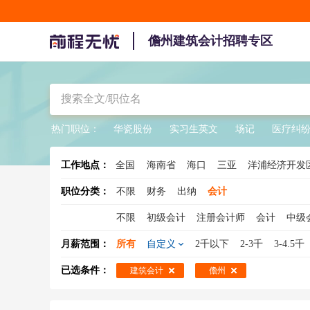
儋州建筑会计招聘专区
热门职位：
华瓷股份
实习生英文
场记
医疗纠
工作地点：
全国
海南省
海口
三亚
洋浦经济开发
陵水
职位分类：
不限
财务
出纳
会计
不限
初级会计
注册会计师
会计
中级
管理会计师
总账会计
中级财务会计
会
月薪范围：
所有
自定义
2千以下
2-3千
3-4.5千
已选条件：
建筑会计
儋州