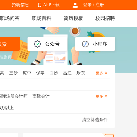
招聘信息
APP下载
登录
/
注册
职场问答
职场百科
简历模板
校园招聘
APP下载
公众号
小程序
搜索
融理财师
高
三沙
琼中
保亭
白沙
昌江
乐东
更多
国际注册会计师
高级会计
更多
会计
结算会计
会计实习生
5万以上
清空筛选条件