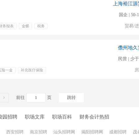
上海裕江源
国企 | 50-
贸易/
财务报表
金蝶
税务
双休
儋州地久
民营 | 少于
房
五险一金
补充医疗保险
前往
页
跳转
校园招聘
职场文库
职场百科
财务会计热招
西安招聘
南京招聘
汕头招聘网
揭阳招聘网
成都招聘
茂