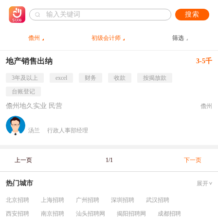
搜索
儋州
初级会计师
筛选
地产销售出纳
3-5千
3年及以上
excel
财务
收款
按揭放款
台账登记
儋州地久实业 民营
儋州
汤兰
行政人事部经理
上一页
1/1
下一页
热门城市
展开
北京招聘
上海招聘
广州招聘
深圳招聘
武汉招聘
西安招聘
南京招聘
汕头招聘网
揭阳招聘网
成都招聘