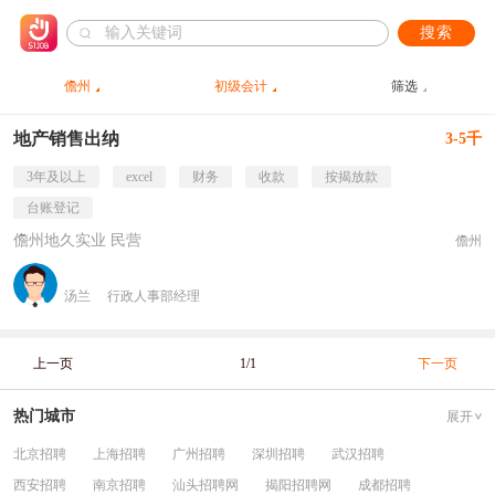
搜索
儋州
初级会计
筛选
地产销售出纳
3-5千
3年及以上
excel
财务
收款
按揭放款
台账登记
儋州地久实业 民营
儋州
汤兰
行政人事部经理
上一页
1/1
下一页
热门城市
展开
北京招聘
上海招聘
广州招聘
深圳招聘
武汉招聘
西安招聘
南京招聘
汕头招聘网
揭阳招聘网
成都招聘