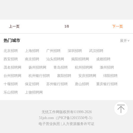
上一页
1/0
下一页
热门城市
展开
北京招聘
上海招聘
广州招聘
深圳招聘
武汉招聘
西安招聘
南京招聘
汕头招聘网
揭阳招聘网
成都招聘
茂名招聘网
扬州招聘网
青岛招聘
杭州招聘网
滁州招聘
台州招聘网
杭州银行招聘
襄阳招聘
安庆招聘网
绵阳招聘
十堰招聘
保定招聘
苏州银行招聘
唐山招聘
重庆银行招聘
乐山招聘
上饶招聘网
无忧工作网版权所有©1999-2026
51job.com（沪ICP备12015550号-5）
电子营业执照
|
人力资源服务许可证