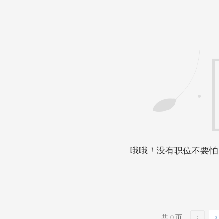
哦哦！没有职位不要怕
共 0 页