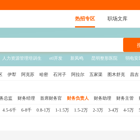
热招专区
职场文库
人力资源管理培训生
etl开发
新凤鸣
昆明整形医院
弱电安
区
伊犁
阿克苏
哈密
石河子
阿拉尔
五家渠
图木舒克
昌吉
塔拉
昆玉
北屯
铁门关
可克达拉
胡杨河
双河
新星
务总监
财务经理
首席财务官
财务负责人
财务助理
财务主管
4.5-6千
6-8千
0.8-1万
1-1.5万
1.5-2万
2-3万
3-4万
4-5万