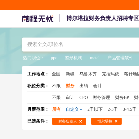
博尔塔拉财务负责人招聘专区
热门职位：
ppc
整形机构
metal
产品管理软件
工作地点：
全国
新疆
乌鲁木齐
克拉玛依
喀什地
克孜勒苏柯尔克孜
巴音郭楞
博尔
职位分类：
不限
财务
出纳
会计
不限
审计
CFO
财务管理
财务BP
财
财务VP
月薪范围：
所有
自定义
2千以下
2-3千
3-4.5千
已选条件：
财务负责人
博尔塔拉