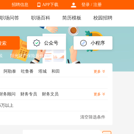
招聘信息
APP下载
登录
/
注册
职场问答
职场百科
简历模板
校园招聘
APP下载
公众号
小程序
搜索
装
阳光财产保险股份有限公司
阿勒泰
吐鲁番
塔城
和田
更多
财务顾问
财务专员
财务文员
更多
5万以上
清空筛选条件