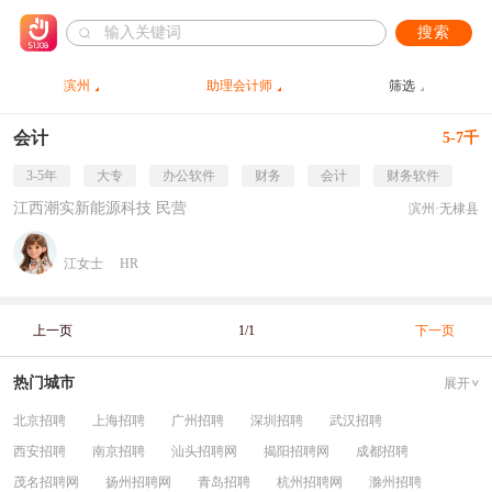
搜索
滨州
助理会计师
筛选
会计
5-7千
3-5年
大专
办公软件
财务
会计
财务软件
江西潮实新能源科技 民营
滨州·无棣县
江女士
HR
上一页
1/1
下一页
热门城市
展开
北京招聘
上海招聘
广州招聘
深圳招聘
武汉招聘
西安招聘
南京招聘
汕头招聘网
揭阳招聘网
成都招聘
茂名招聘网
扬州招聘网
青岛招聘
杭州招聘网
滁州招聘