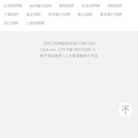
台州招聘网
杭州银行招聘
襄阳招聘
安庆招聘网
绵阳招聘
十堰招聘
保定招聘
苏州银行招聘
唐山招聘
重庆银行招聘
乐山招聘
上饶招聘网
无忧工作网版权所有©1999-2026
51job.com（沪ICP备12015550号-5）
电子营业执照
|
人力资源服务许可证